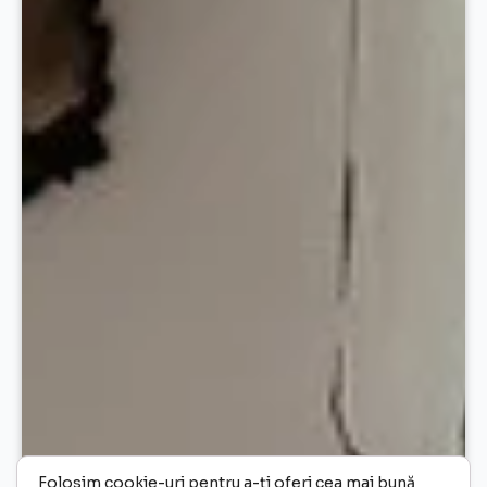
Folosim cookie-uri pentru a-ți oferi cea mai bună